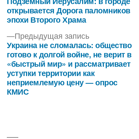
запись:
Подземный Иерусалим: в городе
Навигация
открывается Дорога паломников
по
эпохи Второго Храма
записям
Предыдущая
Предыдущая запись
запись:
Украина не сломалась: общество
готово к долгой войне, не верит в
«быстрый мир» и рассматривает
уступки территории как
неприемлемую цену — опрос
КМИС