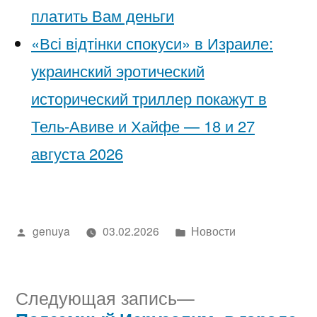
платить Вам деньги
«Всі відтінки спокуси» в Израиле:
украинский эротический
исторический триллер покажут в
Тель-Авиве и Хайфе — 18 и 27
августа 2026
Написано
Написано
genuya
03.02.2026
Новости
автором
в
Следующая
Следующая запись