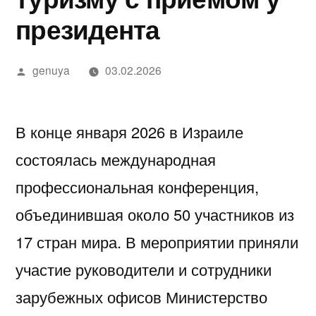
в
מידע,
נחש
2025
in
בדיקה
יסקרטי
президента
Google»
מודעות
—
Israel…
מקצועית
לפי
ואבחון
חשפניות
While
ערים
Написано
genuya
03.02.2026
автором
בחיפה
בישראל
You’re
בהלם
Low-
В конце января 2026 в Израиле
וכיצד
Key
состоялась международная
להגן
Trying
профессиональная конференция,
על
to
объединившая около 50 участников из
עצמן
Pick
17 стран мира. В мероприятии приняли
Each
участие руководители и сотрудники
Other
зарубежных офисов
Министерство