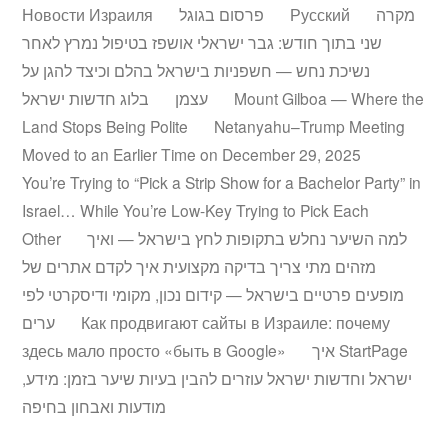
Новости Израиля
פרסום בגוגל
Русский
מקרה
שני בתוך חודש: גבר ישראלי אושפז בטיפול נמרץ לאחר
נשיכת נחש — חשפניות בישראל בהלם וכיצד להגן על
בלוג חדשות ישראל
עצמן
Mount Gilboa — Where the
Land Stops Being Polite
Netanyahu–Trump Meeting
Moved to an Earlier Time on December 29, 2025
You’re Trying to “Pick a Strip Show for a Bachelor Party” in
Israel… While You’re Low-Key Trying to Pick Each
Other
למה השיער נחלש בתקופות לחץ בישראל — ואיך
מזהים מתי צריך בדיקה מקצועית
איך לקדם אתרים של
מופעים פרטיים בישראל — קידום נכון, מקומי ודיסקרטי לפי
ערים
Как продвигают сайты в Израиле: почему
здесь мало просто «быть в Google»
איך StartPage
ישראל וחדשות ישראל עוזרים להבין בעיות שיער בזמן: מידע,
מודעות ואבחון בחיפה