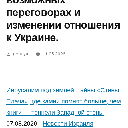
в
מידע,
נחש
2025
in
בדיקה
יסקרטי
переговорах и
Google»
מודעות
—
Israel…
מקצועית
לפי
изменении отношения
ואבחון
חשפניות
While
ערים
к Украине.
בחיפה
בישראל
You’re
בהלם
Low-
Написано
genuya
11.05.2026
וכיצד
Key
автором
להגן
Trying
על
to
Иерусалим под землей: тайны «Стены
עצמן
Pick
Плача», где камни помнят больше, чем
Each
книги — тоннели Западной стены
-
Other
07.08.2026
-
Новости Израиля