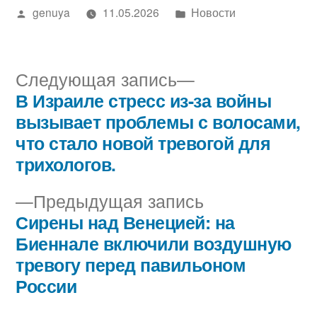
Написано
Написано
genuya
11.05.2026
Новости
автором
в
Следующая
Следующая запись
запись:
В Израиле стресс из-за войны
Навигация
вызывает проблемы с волосами,
по
что стало новой тревогой для
трихологов.
записям
Предыдущая
Предыдущая запись
запись:
Сирены над Венецией: на
Биеннале включили воздушную
тревогу перед павильоном
России