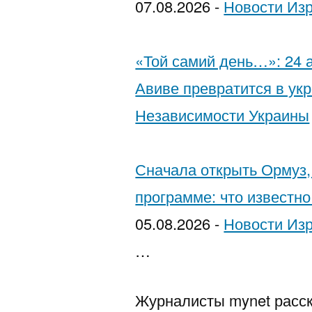
07.08.2026
-
Новости Из
להגן
על
«Той самий день…»: 24 а
עצמן
Авиве превратится в ук
Независимости Украины
Сначала открыть Ормуз,
программе: что известн
05.08.2026
-
Новости Из
…
Журналисты mynet расск