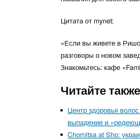
Цитата от mynet:
«Если вы живете в Ришо
разговоры о новом заве
Знакомьтесь: кафе «Fami
Читайте такж
Центр здоровья волос
выпадение и «редеющ
Chornitsa at Sho: укра