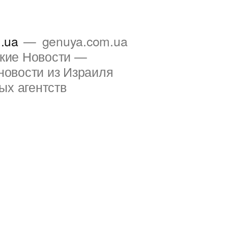
.ua
genuya.com.ua
ские Новости —
новости из Израиля
ых агентств