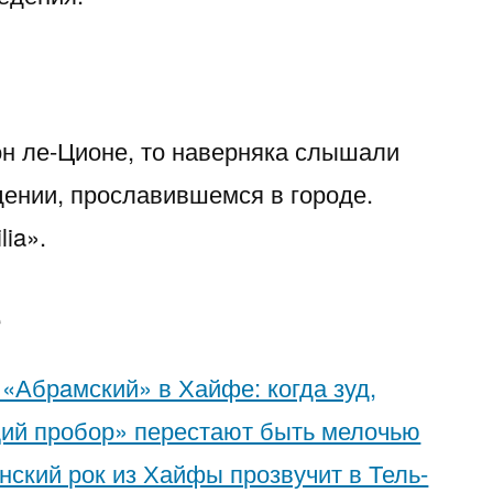
н ле-Ционе, то наверняка слышали
дении, прославившемся в городе.
lia».
е
 «Абрaмский» в Хайфе: когда зуд,
ий пробор» перестают быть мелочью
инский рок из Хайфы прозвучит в Тель-