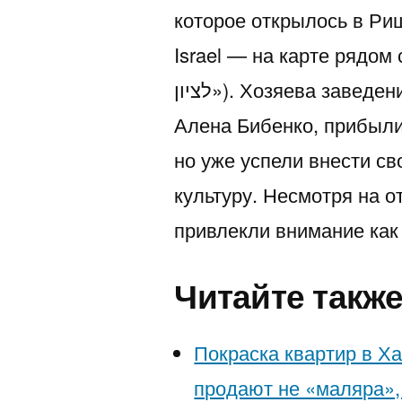
которое открылось в Риш
Israel — на карте рядом с Городс
לציון»). Хозяева заведения, репатрианты из Украины Артем и
Алена Бибенко, прибыли 
но уже успели внести с
культуру. Несмотря на о
привлекли внимание как 
Читайте такж
Покраска квартир в Х
продают не «маляра», 