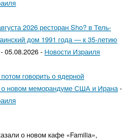
раиля
Trying
to
вгуста 2026 ресторан Sho? в Тель-
Pick
раинский дом 1991 года — к 35-летию
Each
-
05.08.2026
-
Новости Израиля
Other
 потом говорить о ядерной
о о новом меморандуме США и Ирана
-
раиля
азали о новом кафе «Familia»,