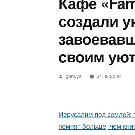
Кафе «Fam
ישראלי
Land
a
אושפז
Stop
E
создали у
בטיפול
Bein
T
завоевавш
נמרץ
Polit
o
לאחר
D
своим уют
נשיכת
2
נחש
2
Написано
genuya
31.05.2026
—
автором
חשפניות
בישראל
Иерусалим под землей: 
בהלם
помнят больше, чем кни
וכיצד