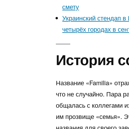
смету
Украинский стендап в 
четырёх городах в сен
История с
Название «Familia» отр
что не случайно. Пара р
общалась с коллегами и
им прозвище «семья». Э
названия для своего зав