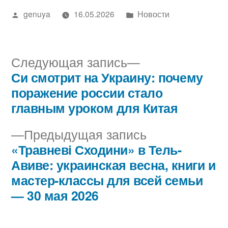
Написано
Написано
genuya
16.05.2026
Новости
автором
в
Следующая
Следующая запись
запись:
Си смотрит на Украину: почему
Навигация
поражение россии стало
по
главным уроком для Китая
записям
Предыдущая
Предыдущая запись
запись:
«Травневі Сходини» в Тель-
Авиве: украинская весна, книги и
мастер-классы для всей семьи
— 30 мая 2026