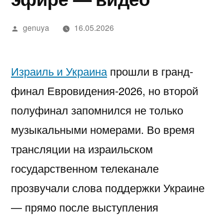
в
מידע,
נחש
2025
in
בדיקה
יסקרטי
Google»
Написано
מודעות
—
Israel…
מקצועית
לפי
genuya
16.05.2026
автором
ואבחון
חשפניות
While
ערים
בחיפה
בישראל
You’re
Израиль и Украина
прошли в гранд-
בהלם
Low-
финал Евровидения-2026, но второй
וכיצד
Key
полуфинал запомнился не только
להגן
Trying
музыкальными номерами. Во время
על
to
трансляции на израильском
עצמן
Pick
государственном телеканале
Each
прозвучали слова поддержки Украине
Other
— прямо после выступления