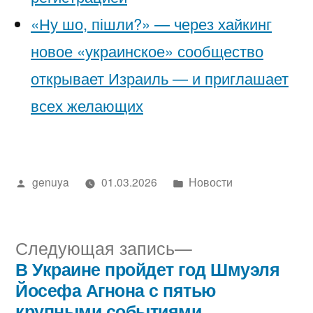
«Ну шо, пішли?» — через хайкинг
новое «украинское» сообщество
открывает Израиль — и приглашает
всех желающих
Написано
Написано
genuya
01.03.2026
Новости
автором
в
Следующая
Следующая запись
запись:
В Украине пройдет год Шмуэля
Навигация
Йосефа Агнона с пятью
крупными событиями,