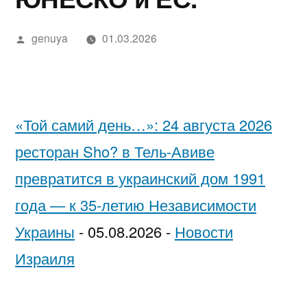
в
מידע,
נחש
2025
in
בדיקה
יסקרטי
Google»
Написано
מודעות
—
Israel…
מקצועית
לפי
genuya
01.03.2026
автором
ואבחון
חשפניות
While
ערים
בחיפה
בישראל
You’re
בהלם
Low-
«Той самий день…»: 24 августа 2026
וכיצד
Key
ресторан Sho? в Тель-Авиве
להגן
Trying
превратится в украинский дом 1991
על
to
года — к 35-летию Независимости
עצמן
Pick
Украины
-
05.08.2026
-
Новости
Each
Израиля
Other