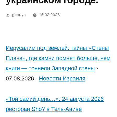
в
מידע,
נחש
2025
in
בדיקה
יסקרטי
Google»
Написано
מודעות
—
Israel…
מקצועית
לפי
genuya
16.02.2026
автором
ואבחון
חשפניות
While
ערים
בחיפה
בישראל
You’re
בהלם
Low-
Иерусалим под землей: тайны «Стены
וכיצד
Key
Плача», где камни помнят больше, чем
להגן
Trying
книги — тоннели Западной стены
-
על
to
07.08.2026
-
Новости Израиля
עצמן
Pick
Each
«Той самий день…»: 24 августа 2026
Other
ресторан Sho? в Тель-Авиве