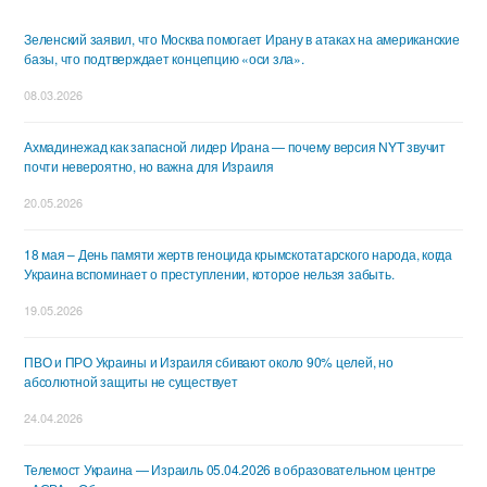
Зеленский заявил, что Москва помогает Ирану в атаках на американские
базы, что подтверждает концепцию «оси зла».
08.03.2026
Ахмадинежад как запасной лидер Ирана — почему версия NYT звучит
почти невероятно, но важна для Израиля
20.05.2026
18 мая – День памяти жертв геноцида крымскотатарского народа, когда
Украина вспоминает о преступлении, которое нельзя забыть.
19.05.2026
ПВО и ПРО Украины и Израиля сбивают около 90% целей, но
абсолютной защиты не существует
24.04.2026
Телемост Украина — Израиль 05.04.2026 в образовательном центре