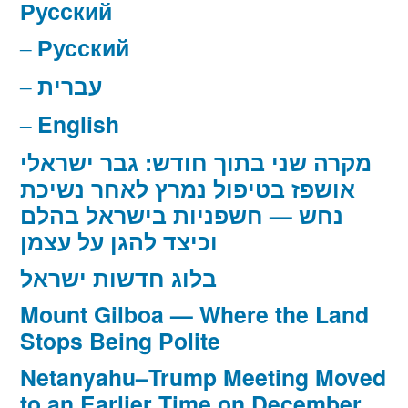
Русский
Русский
עברית
English
מקרה שני בתוך חודש: גבר ישראלי
אושפז בטיפול נמרץ לאחר נשיכת
נחש — חשפניות בישראל בהלם
וכיצד להגן על עצמן
בלוג חדשות ישראל
Mount Gilboa — Where the Land
Stops Being Polite
Netanyahu–Trump Meeting Moved
to an Earlier Time on December