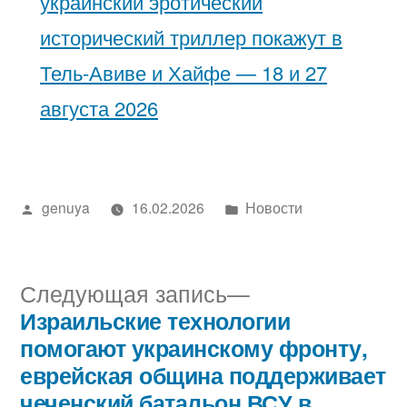
украинский эротический
исторический триллер покажут в
Тель-Авиве и Хайфе — 18 и 27
августа 2026
Написано
Написано
genuya
16.02.2026
Новости
автором
в
Следующая
Следующая запись
запись:
Израильские технологии
Навигация
помогают украинскому фронту,
по
еврейская община поддерживает
чеченский батальон ВСУ в