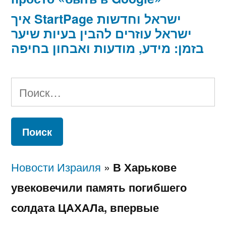
איך StartPage ישראל וחדשות
ישראל עוזרים להבין בעיות שיער
בזמן: מידע, מודעות ואבחון בחיפה
Найти:
Новости Израиля
»
В Харькове
увековечили память погибшего
солдата ЦАХАЛа, впервые