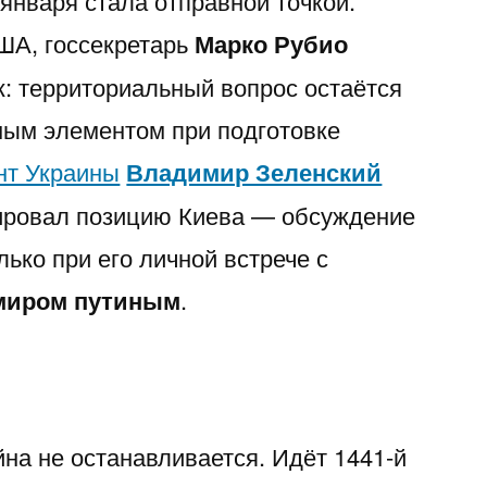
января стала отправной точкой.
ША, госсекретарь
Марко Рубио
к: территориальный вопрос остаётся
ым элементом при подготовке
нт Украины
Владимир Зеленский
сировал позицию Киева — обсуждение
ько при его личной встрече с
миром путиным
.
на не останавливается. Идёт 1441-й