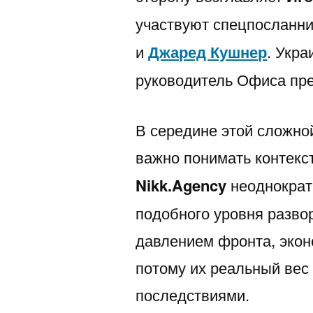
участвуют спецпосланн
и
Джаред Кушнер
. Укр
руководитель Офиса пр
В середине этой сложно
важно понимать контекс
Nikk.Agency
неоднократ
подобного уровня развор
давлением фронта, эко
потому их реальный вес
последствиями.