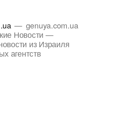
.ua
genuya.com.ua
ские Новости —
новости из Израиля
ых агентств