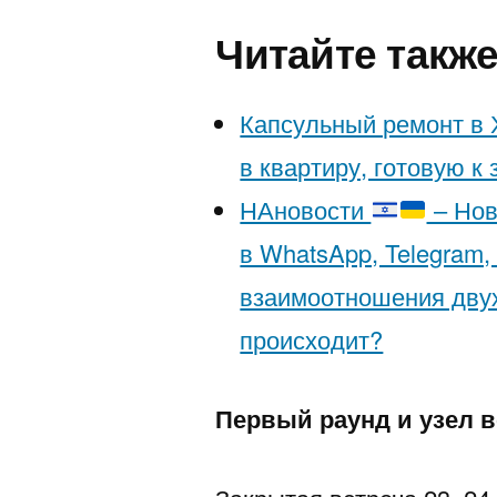
Читайте такж
Капсульный ремонт в 
в квартиру, готовую к
НАновости
– Нов
в WhatsApp, Telegram,
взаимоотношения двух
происходит?
Первый раунд и узел 