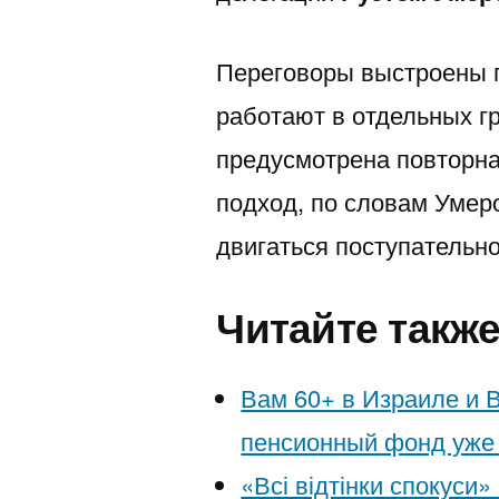
להגן
Переговоры выстроены 
על
работают в отдельных г
עצמן
предусмотрена повторна
подход, по словам Умер
двигаться поступательно
Читайте такж
Вам 60+ в Израиле и 
пенсионный фонд уже 
«Всі відтінки спокуси