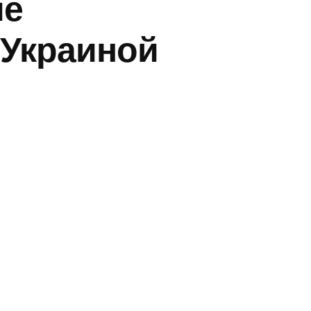
ые
 Украиной