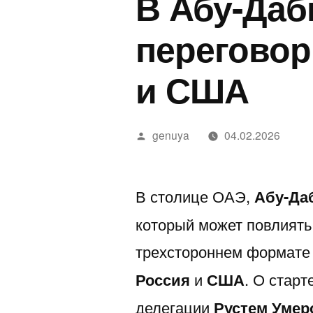
В Абу-Даб
ישראלי
Land
a
אושפז
Stop
E
переговор
בטיפול
Bein
T
и США
נמרץ
Polit
o
לאחר
D
Написано
genuya
04.02.2026
נשיכת
2
автором
נחש
2
—
В столице ОАЭ,
Абу-Да
חשפניות
который может повлиять
בישראל
трехстороннем формате
בהלם
Россия
и
США
. О стар
וכיצד
делегации
Рустем Умер