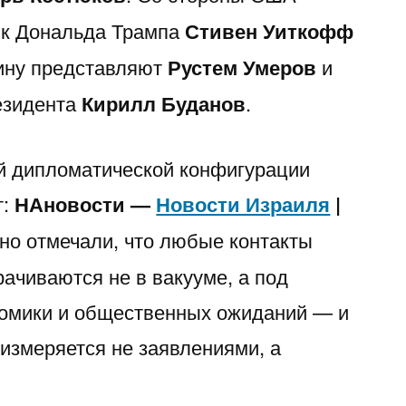
ик Дональда Трампа
Стивен Уиткофф
аину представляют
Рустем Умеров
и
езидента
Кирилл Буданов
.
й дипломатической конфигурации
т:
НАновости —
Новости Израиля
|
но отмечали, что любые контакты
ачиваются не в вакууме, а под
номики и общественных ожиданий — и
 измеряется не заявлениями, а