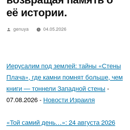
в
מידע,
נחש
2025
in
בדיקה
יסקרטי
её истории.
Google»
מודעות
—
Israel…
מקצועית
לפי
ואבחון
חשפניות
While
ערים
Написано
genuya
04.05.2026
автором
בחיפה
בישראל
You’re
בהלם
Low-
וכיצד
Key
Иерусалим под землей: тайны «Стены
להגן
Trying
Плача», где камни помнят больше, чем
על
to
книги — тоннели Западной стены
-
עצמן
Pick
07.08.2026
-
Новости Израиля
Each
Other
«Той самий день…»: 24 августа 2026