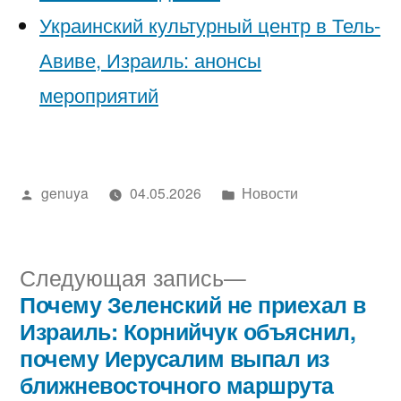
Украинский культурный центр в Тель-
Авиве, Израиль: анонсы
мероприятий
Написано
Написано
genuya
04.05.2026
Новости
автором
в
Следующая
Следующая запись
запись:
Почему Зеленский не приехал в
Навигация
Израиль: Корнийчук объяснил,
по
почему Иерусалим выпал из
ближневосточного маршрута