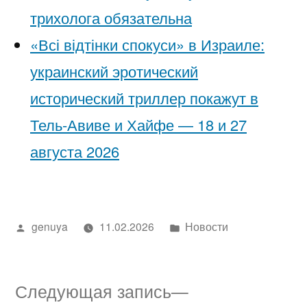
трихолога обязательна
«Всі відтінки спокуси» в Израиле:
украинский эротический
исторический триллер покажут в
Тель-Авиве и Хайфе — 18 и 27
августа 2026
Написано
Написано
genuya
11.02.2026
Новости
автором
в
Следующая
Следующая запись