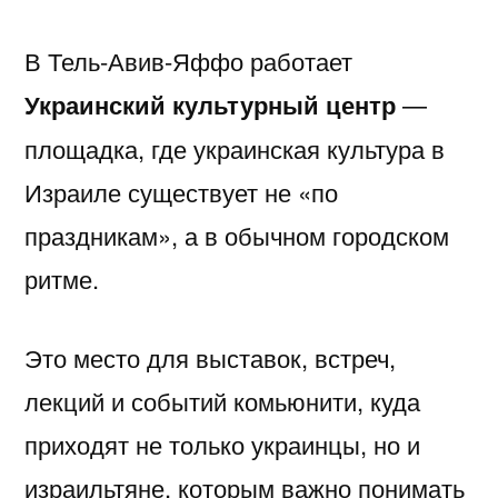
в
מידע,
נחש
2025
in
בדיקה
יסקרטי
В
Тель-Авив-Яффо
работает
Google»
מודעות
—
Israel…
מקצועית
לפי
Украинский культурный центр
—
ואבחון
חשפניות
While
ערים
площадка, где украинская культура в
בחיפה
בישראל
You’re
Израиле существует не «по
בהלם
Low-
праздникам», а в обычном городском
וכיצד
Key
ритме.
להגן
Trying
על
to
Это место для выставок, встреч,
עצמן
Pick
лекций и событий комьюнити, куда
Each
приходят не только украинцы, но и
Other
израильтяне, которым важно понимать