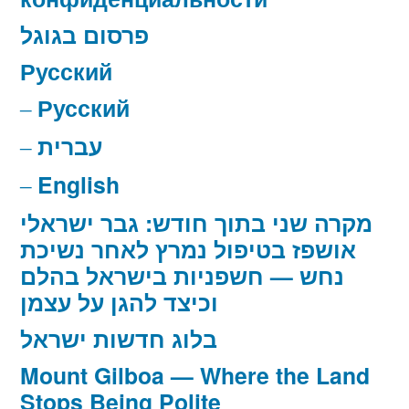
פרסום בגוגל
Русский
Русский
עברית
English
מקרה שני בתוך חודש: גבר ישראלי
אושפז בטיפול נמרץ לאחר נשיכת
נחש — חשפניות בישראל בהלם
וכיצד להגן על עצמן
בלוג חדשות ישראל
Mount Gilboa — Where the Land
Stops Being Polite