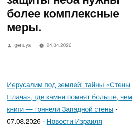
в
מידע,
נחש
2025
in
בדיקה
יסקרטי
более комплексные
Google»
מודעות
—
Israel…
מקצועית
לפי
меры.
ואבחון
חשפניות
While
ערים
בחיפה
בישראל
You’re
Написано
genuya
24.04.2026
автором
בהלם
Low-
וכיצד
Key
להגן
Trying
Иерусалим под землей: тайны «Стены
על
to
Плача», где камни помнят больше, чем
עצמן
Pick
книги — тоннели Западной стены
-
Each
07.08.2026
-
Новости Израиля
Other