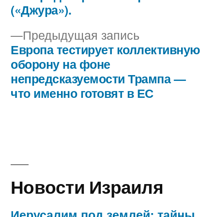
записям
(«Джура»).
Предыдущая
Предыдущая запись
запись:
Европа тестирует коллективную
оборону на фоне
непредсказуемости Трампа —
что именно готовят в ЕС
Новости Израиля
Иерусалим под землей: тайны