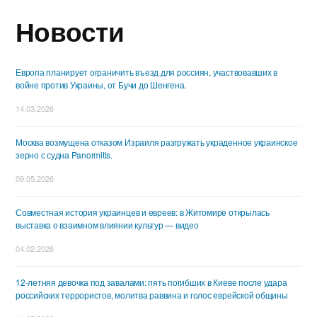
Новости
Европа планирует ограничить въезд для россиян, участвовавших в
войне против Украины, от Бучи до Шенгена.
14.03.2026
Москва возмущена отказом Израиля разгружать украденное украинское
зерно с судна Panormitis.
09.05.2026
Совместная история украинцев и евреев: в Житомире открылась
выставка о взаимном влиянии культур — видео
04.02.2026
12-летняя девочка под завалами: пять погибших в Киеве после удара
российских террористов, молитва раввина и голос еврейской общины