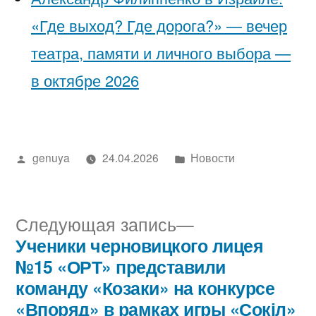
«Где выход? Где дорога?» — вечер
театра, памяти и личного выбора —
в октябре 2026
Написано
Написано
genuya
24.04.2026
Новости
автором
в
Следующая
Следующая запись
запись:
Ученики черновицкого лицея
Навигация
№15 «ОРТ» представили
по
команду «Козаки» на конкурсе
«Впоряд» в рамках игры «Сокіл»