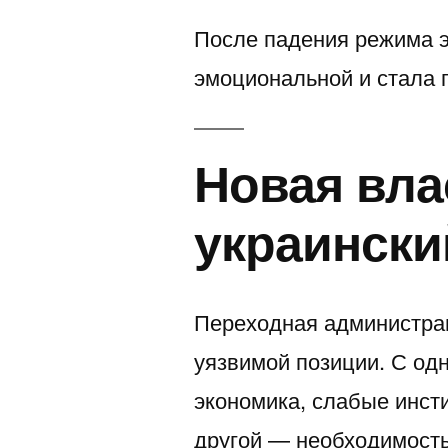
После падения режима э
эмоциональной и стала 
Новая вла
украински
Переходная администрац
уязвимой позиции. С од
экономика, слабые инст
другой — необходимость