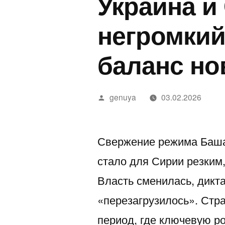
Украина и
ישראלי
Land
a
אושפז
Stop
E
негромкий
בטיפול
Bein
T
баланс но
נמרץ
Polit
o
לאחר
D
Написано
genuya
03.02.2026
נשיכת
2
автором
נחש
2
—
Свержение режима Башар
חשפניות
стало для Сирии резким
בישראל
Власть сменилась, дикта
בהלם
«перезагрузилось». Стр
וכיצד
период, где ключевую ро