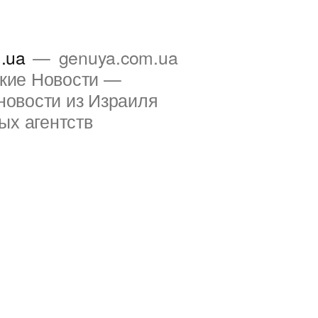
.ua
genuya.com.ua
ские Новости —
новости из Израиля
ых агентств