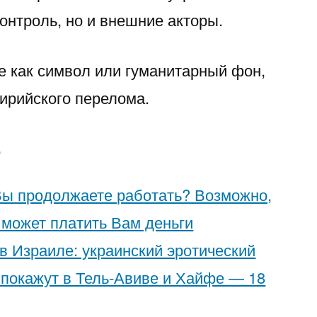
Trying
онтроль, но и внешние акторы.
to
е как символ или гуманитарный фон,
Pick
сирийского перелома.
Each
Other
е
Вы продолжаете работать? Возможно,
может платить Вам деньги
» в Израиле: украинский эротический
 покажут в Тель-Авиве и Хайфе — 18