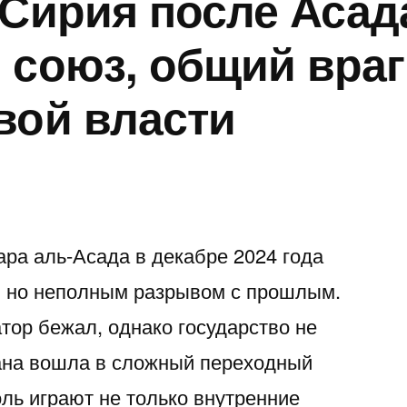
 Сирия после Асад
n
Strip
בישראל
פרטיים
почему
עוזרים
s
arlier
Show
—
בישראל
здесь
להבין
 союз, общий враг
g
ime
for
ואיך
—
мало
בעיות
вой власти
e
n
a
מזהים
קידום
просто
שיער
ecember
Bachelor
מתי
נכון,
«быть
בזמן:
9,
Party”
צריך
מקומי
в
מידע,
025
in
בדיקה
ודיסקרטי
Google»
מודעות
Israel…
מקצועית
לפי
ואבחון
а аль-Асада в декабре 2024 года
While
ערים
בחיפה
, но неполным разрывом с прошлым.
You’re
тор бежал, однако государство не
Low-
ана вошла в сложный переходный
Key
ль играют не только внутренние