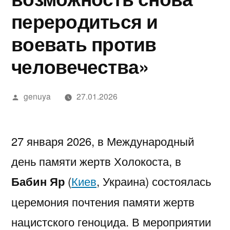
в
מידע,
נחש
2025
in
בדיקה
יסקרטי
переродиться и
Google»
מודעות
—
Israel…
מקצועית
לפי
воевать против
ואבחון
חשפניות
While
ערים
человечества»
בחיפה
בישראל
You’re
בהלם
Low-
Написано
genuya
27.01.2026
וכיצד
Key
автором
להגן
Trying
27 января 2026, в Международный
על
to
день памяти жертв Холокоста, в
עצמן
Pick
Бабин Яр
(
Киев
, Украина) состоялась
Each
церемония почтения памяти жертв
Other
нацистского геноцида. В мероприятии