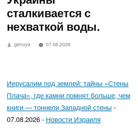
в
מידע,
נחש
2025
in
בדיקה
יסקרטי
сталкивается с
Google»
מודעות
—
Israel…
מקצועית
לפי
нехваткой воды.
ואבחון
חשפניות
While
ערים
בחיפה
בישראל
You’re
Написано
genuya
07.06.2026
автором
בהלם
Low-
וכיצד
Key
להגן
Trying
Иерусалим под землей: тайны «Стены
על
to
Плача», где камни помнят больше, чем
עצמן
Pick
книги — тоннели Западной стены
-
Each
07.08.2026
-
Новости Израиля
Other