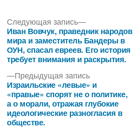
автором
в
Следующая
Следующая запись
запись:
Иван Вовчук, праведник народов
Навигация
мира и заместитель Бандеры в
по
ОУН, спасал евреев. Его история
требует внимания и раскрытия.
записям
Предыдущая
Предыдущая запись
запись:
Израильские «левые» и
«правые» спорят не о политике,
а о морали, отражая глубокие
идеологические разногласия в
обществе.