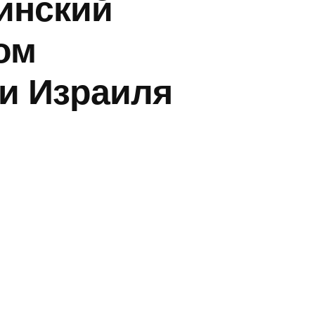
инский
ом
 и Израиля