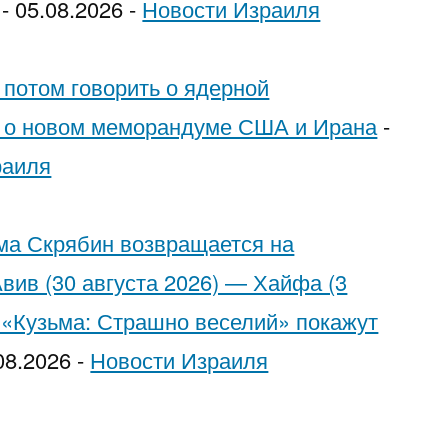
-
05.08.2026
-
Новости Израиля
Trying
to
 потом говорить о ядерной
Pick
о о новом меморандуме США и Ирана
-
Each
раиля
Other
ьма Скрябин возвращается на
вив (30 августа 2026) — Хайфа (3
 «Кузьма: Страшно веселий» покажут
08.2026
-
Новости Израиля