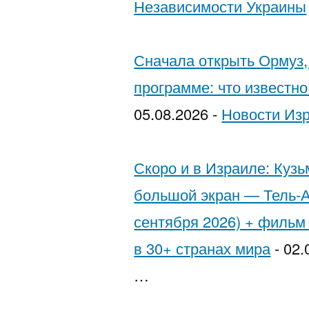
Независимости Украины
להגן
על
Сначала открыть Ормуз,
עצמן
программе: что известн
05.08.2026
-
Новости Из
Скоро и в Израиле: Куз
большой экран — Тель-А
сентября 2026) + фильм
в 30+ странах мира
-
02.
…