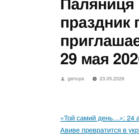
Паляниця 
ישראלי
Land
a
אושפז
Stop
E
праздник 
בטיפול
Bein
T
приглашае
נמרץ
Polit
o
לאחר
D
29 мая 202
נשיכת
2
נחש
2
Написано
genuya
23.05.2026
—
автором
חשפניות
בישראל
«Той самий день…»: 24 а
בהלם
Авиве превратится в ук
וכיצד