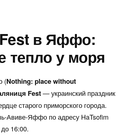
Fest в Яффо:
е тепло у моря
 (
Nothing: place without
аляниця Fest
— украинский праздник
ердце старого приморского города.
ль-Авиве-Яффо по адресу HaTsofim
 до 16:00.