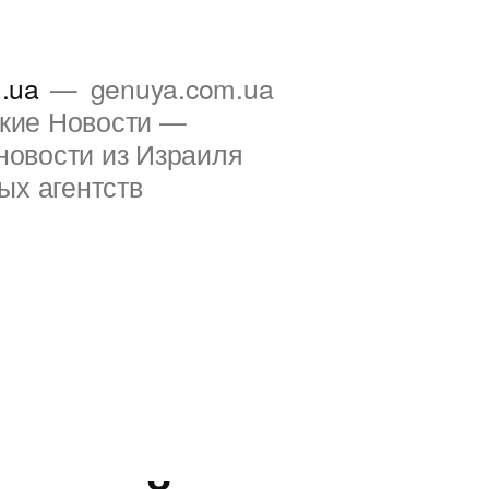
.ua
genuya.com.ua
ские Новости —
новости из Израиля
ых агентств