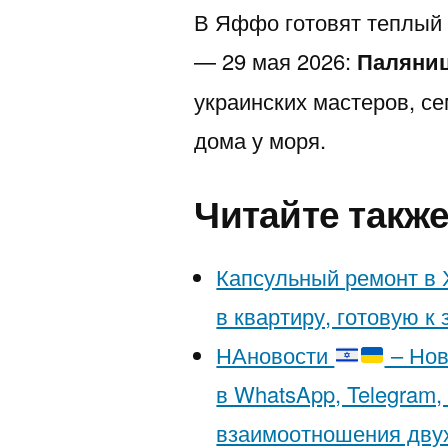
В Яффо готовят теплый 
— 29 мая 2026:
Паляниц
украинских мастеров, с
дома у моря.
Читайте такж
Капсульный ремонт в 
в квартиру, готовую к
НАновости
– Нов
в WhatsApp, Telegram,
взаимоотношения двух