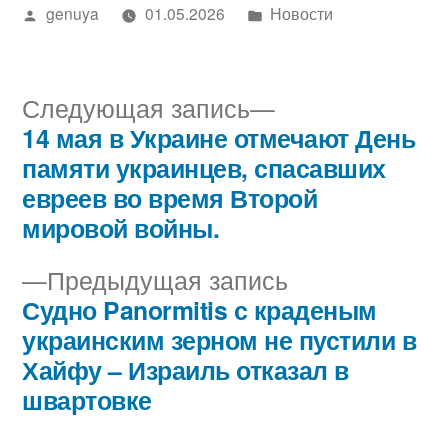
Написано
Написано
genuya
01.05.2026
Новости
автором
в
Следующая
Следующая запись
запись:
14 мая в Украине отмечают День
Навигация
памяти украинцев, спасавших
по
евреев во время Второй
мировой войны.
записям
Предыдущая
Предыдущая запись
запись:
Судно Panormitis с краденым
украинским зерном не пустили в
Хайфу – Израиль отказал в
швартовке