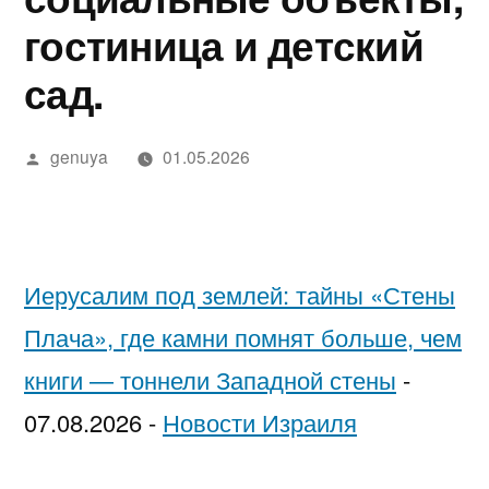
в
מידע,
נחש
2025
in
בדיקה
יסקרטי
гостиница и детский
Google»
מודעות
—
Israel…
מקצועית
לפי
сад.
ואבחון
חשפניות
While
ערים
בחיפה
בישראל
You’re
Написано
genuya
01.05.2026
автором
בהלם
Low-
וכיצד
Key
להגן
Trying
Иерусалим под землей: тайны «Стены
על
to
Плача», где камни помнят больше, чем
עצמן
Pick
книги — тоннели Западной стены
-
Each
07.08.2026
-
Новости Израиля
Other