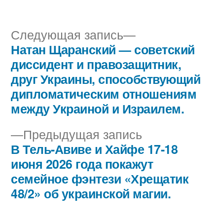
автором
в
Следующая
Следующая запись
запись:
Натан Щаранский — советский
Навигация
диссидент и правозащитник,
по
друг Украины, способствующий
дипломатическим отношениям
записям
между Украиной и Израилем.
Предыдущая
Предыдущая запись
запись:
В Тель-Авиве и Хайфе 17-18
июня 2026 года покажут
семейное фэнтези «Хрещатик
48/2» об украинской магии.