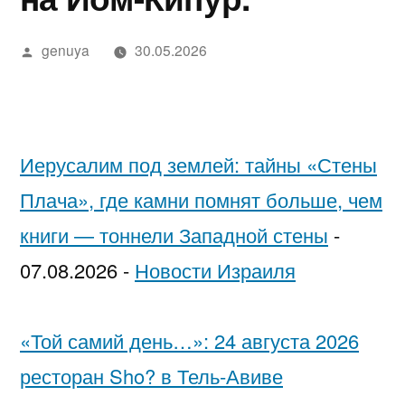
в
מידע,
נחש
2025
in
בדיקה
יסקרטי
Google»
Написано
מודעות
—
Israel…
מקצועית
לפי
genuya
30.05.2026
автором
ואבחון
חשפניות
While
ערים
בחיפה
בישראל
You’re
בהלם
Low-
Иерусалим под землей: тайны «Стены
וכיצד
Key
Плача», где камни помнят больше, чем
להגן
Trying
книги — тоннели Западной стены
-
על
to
07.08.2026
-
Новости Израиля
עצמן
Pick
Each
«Той самий день…»: 24 августа 2026
Other
ресторан Sho? в Тель-Авиве