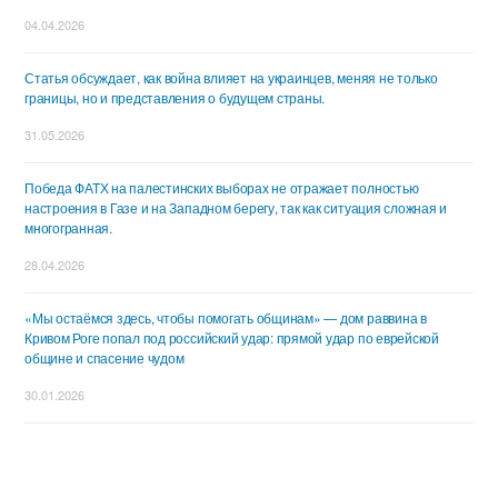
04.04.2026
Статья обсуждает, как война влияет на украинцев, меняя не только
границы, но и представления о будущем страны.
31.05.2026
Победа ФАТХ на палестинских выборах не отражает полностью
настроения в Газе и на Западном берегу, так как ситуация сложная и
многогранная.
28.04.2026
«Мы остаёмся здесь, чтобы помогать общинам» — дом раввина в
Кривом Роге попал под российский удар: прямой удар по еврейской
общине и спасение чудом
30.01.2026