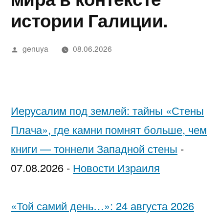
в
מידע,
נחש
2025
in
בדיקה
יסקרטי
истории Галиции.
Google»
מודעות
—
Israel…
מקצועית
לפי
ואבחון
חשפניות
While
ערים
Написано
genuya
08.06.2026
автором
בחיפה
בישראל
You’re
בהלם
Low-
וכיצד
Key
Иерусалим под землей: тайны «Стены
להגן
Trying
Плача», где камни помнят больше, чем
על
to
книги — тоннели Западной стены
-
עצמן
Pick
07.08.2026
-
Новости Израиля
Each
Other
«Той самий день…»: 24 августа 2026