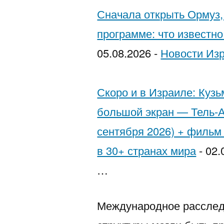
להגן
Сначала открыть Ормуз,
על
программе: что известн
עצמן
05.08.2026
-
Новости Из
Скоро и в Израиле: Куз
большой экран — Тель-А
сентября 2026) + фильм
в 30+ странах мира
-
02.
…
Международное расслед