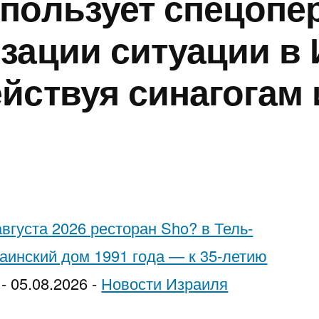
пользует спецопе
n
Strip
בישראל
פרטיים
почему
עוזרים
s
arlier
Show
—
בישראל
здесь
להבין
зации ситуации в 
g
ime
for
ואיך
—
мало
בעיות
йствуя синагогам 
e
n
a
מזהים
קידום
просто
שיער
ecember
Bachelor
מתי
נכון,
«быть
בזמן:
9,
Party”
צריך
מקומי
в
מידע,
025
in
בדיקה
ודיסקרטי
Google»
מודעות
Israel…
מקצועית
לפי
ואבחון
While
ערים
בחיפה
вгуста 2026 ресторан Sho? в Тель-
You’re
раинский дом 1991 года — к 35-летию
Low-
-
05.08.2026
-
Новости Израиля
Key