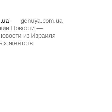
.ua
genuya.com.ua
ские Новости —
новости из Израиля
ых агентств