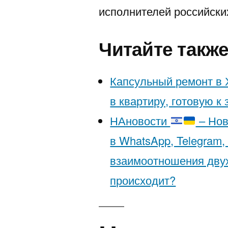
исполнителей российски
Читайте такж
Капсульный ремонт в 
в квартиру, готовую к
НАновости
– Нов
в WhatsApp, Telegram,
взаимоотношения двух
происходит?