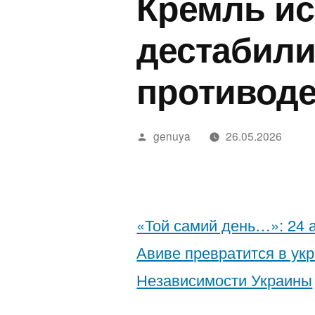
Кремль ис
ישראלי
Land
a
אושפז
Stop
E
дестабили
בטיפול
Bein
T
противоде
נמרץ
Polit
o
לאחר
D
Написано
genuya
26.05.2026
נשיכת
2
автором
נחש
2
—
חשפניות
«Той самий день…»: 24 а
בישראל
Авиве превратится в ук
בהלם
Независимости Украины
וכיצד