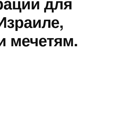
рации для
Израиле,
и мечетям.