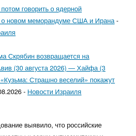
Trying
 потом говорить о ядерной
to
о о новом меморандуме США и Ирана
-
Pick
раиля
Each
Other
ьма Скрябин возвращается на
вив (30 августа 2026) — Хайфа (3
 «Кузьма: Страшно веселий» покажут
08.2026
-
Новости Израиля
ование выявило, что российские