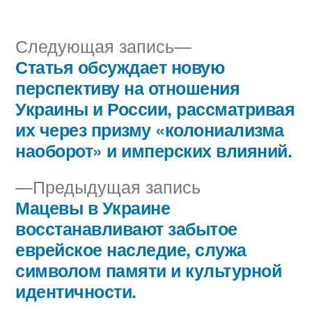
Следующая
Следующая запись
запись:
Статья обсуждает новую
Навигация
перспективу на отношения
по
Украины и России, рассматривая
их через призму «колониализма
записям
наоборот» и имперских влияний.
Предыдущая
Предыдущая запись
запись:
Мацевы в Украине
восстанавливают забытое
еврейское наследие, служа
символом памяти и культурной
идентичности.