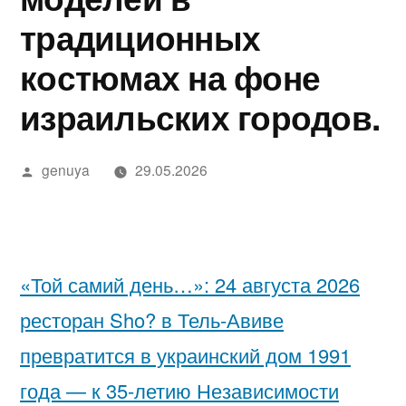
в
מידע,
נחש
2025
in
בדיקה
יסקרטי
традиционных
Google»
מודעות
—
Israel…
מקצועית
לפי
костюмах на фоне
ואבחון
חשפניות
While
ערים
израильских городов.
בחיפה
בישראל
You’re
בהלם
Low-
Написано
genuya
29.05.2026
וכיצד
Key
автором
להגן
Trying
על
to
«Той самий день…»: 24 августа 2026
עצמן
Pick
ресторан Sho? в Тель-Авиве
Each
превратится в украинский дом 1991
Other
года — к 35-летию Независимости