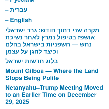
עברית
English
מקרה שני בתוך חודש: גבר ישראלי
אושפז בטיפול נמרץ לאחר נשיכת
נחש — חשפניות בישראל בהלם
וכיצד להגן על עצמן
בלוג חדשות ישראל
Mount Gilboa — Where the Land
Stops Being Polite
Netanyahu–Trump Meeting Moved
to an Earlier Time on December
29, 2025