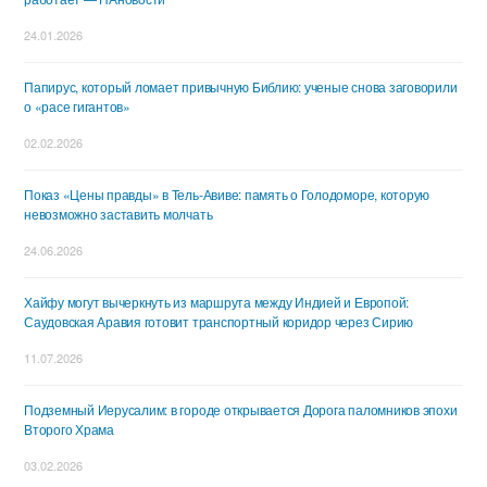
24.01.2026
Папирус, который ломает привычную Библию: ученые снова заговорили
о «расе гигантов»
02.02.2026
Показ «Цены правды» в Тель-Авиве: память о Голодоморе, которую
невозможно заставить молчать
24.06.2026
Хайфу могут вычеркнуть из маршрута между Индией и Европой:
Саудовская Аравия готовит транспортный коридор через Сирию
11.07.2026
Подземный Иерусалим: в городе открывается Дорога паломников эпохи
Второго Храма
03.02.2026