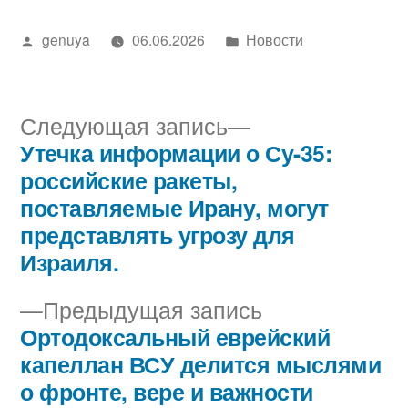
Написано
Написано
genuya
06.06.2026
Новости
автором
в
Следующая
Следующая запись
запись:
Утечка информации о Су-35:
Навигация
российские ракеты,
по
поставляемые Ирану, могут
представлять угрозу для
записям
Израиля.
Предыдущая
Предыдущая запись
запись:
Ортодоксальный еврейский
капеллан ВСУ делится мыслями
о фронте, вере и важности