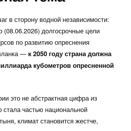
Trying
to
аг в сторону водной независимости:
Pick
 (08.06.2026) долгосрочные цели
Each
рсов по развитию опреснения
Other
 планка —
к 2050 году страна должна
миллиарда кубометров опресненной
рии это не абстрактная цифра из
но стала частью национальной
тыня, климат становится жестче,