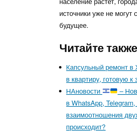
население растет, горо
источники уже не могут 
будущее.
Читайте такж
Капсульный ремонт в 
в квартиру, готовую к
НАновости
– Нов
в WhatsApp, Telegram,
взаимоотношения двух
происходит?