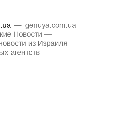
.ua
genuya.com.ua
ские Новости —
новости из Израиля
ых агентств