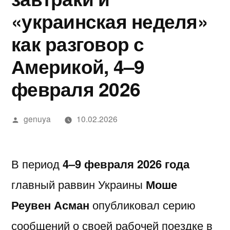
в
מידע,
נחש
2025
in
בדיקה
יסקרטי
«украинская неделя»
Google»
מודעות
—
Israel…
מקצועית
לפי
как разговор с
ואבחון
חשפניות
While
ערים
Америкой, 4–9
בחיפה
בישראל
You’re
февраля 2026
בהלם
Low-
וכיצד
Key
Написано
genuya
10.02.2026
להגן
Trying
автором
על
to
В период
4–9 февраля 2026 года
עצמן
Pick
главный раввин Украины
Моше
Each
Реувен Асман
опубликовал серию
Other
сообщений о своей рабочей поездке в