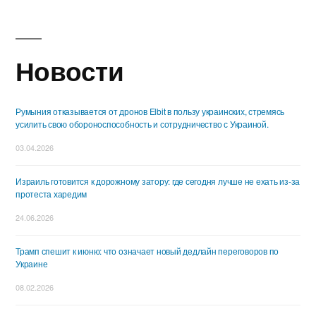
Новости
Румыния отказывается от дронов Elbit в пользу украинских, стремясь
усилить свою обороноспособность и сотрудничество с Украиной.
03.04.2026
Израиль готовится к дорожному затору: где сегодня лучше не ехать из-за
протеста харедим
24.06.2026
Трамп спешит к июню: что означает новый дедлайн переговоров по
Украине
08.02.2026