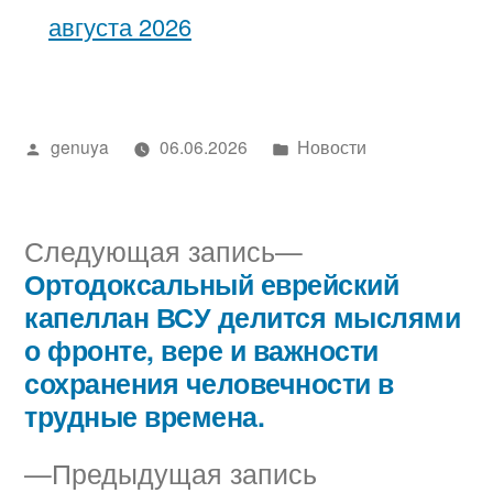
августа 2026
Написано
Написано
genuya
06.06.2026
Новости
автором
в
Следующая
Следующая запись
запись:
Ортодоксальный еврейский
Навигация
капеллан ВСУ делится мыслями
по
о фронте, вере и важности
сохранения человечности в
записям
трудные времена.
Предыдущая
Предыдущая запись