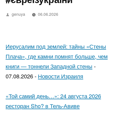
в
מידע,
נחש
2025
in
בדיקה
יסקרטי
Google»
Написано
מודעות
—
Israel…
מקצועית
לפי
genuya
06.06.2026
автором
ואבחון
חשפניות
While
ערים
בחיפה
בישראל
You’re
בהלם
Low-
Иерусалим под землей: тайны «Стены
וכיצד
Key
Плача», где камни помнят больше, чем
להגן
Trying
книги — тоннели Западной стены
-
על
to
07.08.2026
-
Новости Израиля
עצמן
Pick
Each
«Той самий день…»: 24 августа 2026
Other
ресторан Sho? в Тель-Авиве