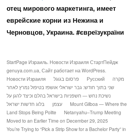
отец мирового маркетинга, имеет
еврейские корни из Нежина и
Черновцов, Украина. #євреїзукраїни
StartPage Израиль. Новости Израиля СтартПейдж
genuya.com.ua
,
Сайт работает на WordPress.
Новости Израиля
פרסום בגוגל
Русский
מקרה
שני בתוך חודש: גבר ישראלי אושפז בטיפול נמרץ לאחר
נשיכת נחש — חשפניות בישראל בהלם וכיצד להגן על
בלוג חדשות ישראל
עצמן
Mount Gilboa — Where the
Land Stops Being Polite
Netanyahu–Trump Meeting
Moved to an Earlier Time on December 29, 2025
You’re Trying to “Pick a Strip Show for a Bachelor Party” in