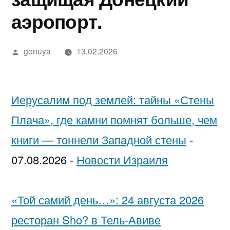
в
מידע,
נחש
2025
in
בדיקה
יסקרטי
аэропорт.
Google»
מודעות
—
Israel…
מקצועית
לפי
ואבחון
חשפניות
While
ערים
Написано
genuya
13.02.2026
автором
בחיפה
בישראל
You’re
בהלם
Low-
Иерусалим под землей: тайны «Стены
וכיצד
Key
Плача», где камни помнят больше, чем
להגן
Trying
книги — тоннели Западной стены
-
על
to
07.08.2026
-
Новости Израиля
עצמן
Pick
Each
«Той самий день…»: 24 августа 2026
Other
ресторан Sho? в Тель-Авиве