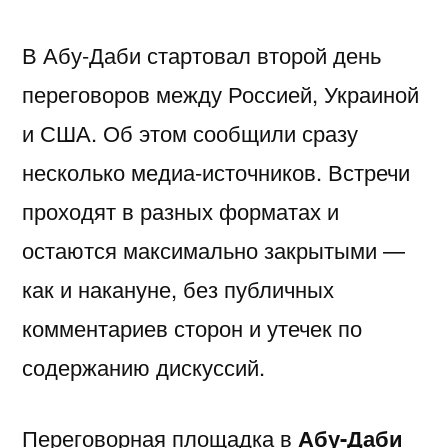
в
מידע,
נחש
2025
in
בדיקה
יסקרטי
В Абу-Даби стартовал второй день
Google»
מודעות
—
Israel…
מקצועית
לפי
переговоров между Россией, Украиной
ואבחון
חשפניות
While
ערים
и США. Об этом сообщили сразу
בחיפה
בישראל
You’re
несколько медиа-источников. Встречи
בהלם
Low-
проходят в разных форматах и
וכיצד
Key
остаются максимально закрытыми —
להגן
Trying
как и накануне, без публичных
על
to
комментариев сторон и утечек по
עצמן
Pick
содержанию дискуссий.
Each
Other
Переговорная площадка в
Абу-Даби