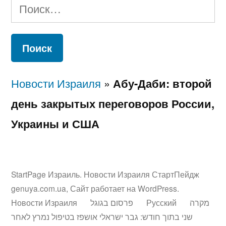
Найти:
Новости Израиля
»
Абу-Даби: второй
день закрытых переговоров России,
Украины и США
StartPage Израиль. Новости Израиля СтартПейдж
genuya.com.ua
,
Сайт работает на WordPress.
Новости Израиля
פרסום בגוגל
Русский
מקרה
שני בתוך חודש: גבר ישראלי אושפז בטיפול נמרץ לאחר