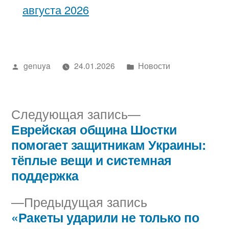
августа 2026
Написано
Написано
genuya
24.01.2026
Новости
автором
в
Следующая
Следующая запись
запись:
Еврейская община Шостки
Навигация
помогает защитникам Украины:
по
тёплые вещи и системная
поддержка
записям
Предыдущая
Предыдущая запись
запись:
«Ракеты ударили не только по